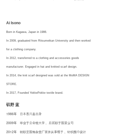
Ai Isono
B
orn in Kagawa, Japan in 1986.
In 2009, graduated from Ritsumeikan University and then worked
for a clothing company.
In 2012, transferred to a clothing and accessories
goods
manufacturer. Engaged in hat and
knitted scarf design.
In 2014, the knit scarf designed was sold at the MoMA DESIGN
STORE.
In 2017,
Founded YokkePokke textile brand.
矶野 蓝
1986年
日本香川县出身
2009年
毕业于立命馆大学 ，后就职于服装公司
2012年
转职至服饰杂货厂家并从事帽子 、针织围巾设计