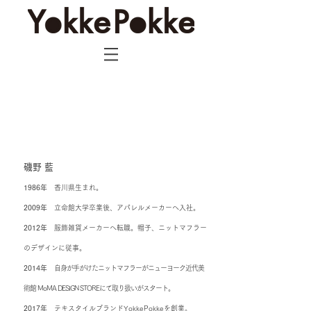
磯野 藍
1986年
香川県生まれ。
2009年
立命館大学卒業後、アパレルメーカーへ入社。
2012年
服飾雑貨メーカーへ転職。帽子、ニットマフラー
のデザインに従事。
2014年
自身が手がけたニットマフラーがニューヨーク近代美
術館 MoMA DESIGN STOREにて取り扱いがスタート。
2017年
テキスタイルブランドYokkePokkeを創
業。